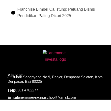
Franchise Bimbel Calistung: Peluang Bisnis
Pendidikan Paling Dicari 2025
Alamat
Jl. Tukad Sanghyang No.9, Panjer, Denpasar Selatan, Kota
Denpasar, Bali 80225
0361 4782277
Telp
anemonereadingschool@gmail.com
Email