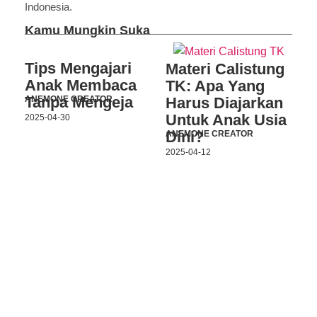
Indonesia.
Kamu Mungkin Suka
Tips Mengajari
Materi Calistung
Anak Membaca
TK: Apa Yang
Tanpa Mengeja
Harus Diajarkan
ANEMONE CREATOR
Untuk Anak Usia
2025-04-30
Dini?
ANEMONE CREATOR
2025-04-12