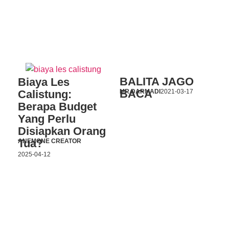
BALITA JAGO
Biaya Les
BACA
Calistung:
MR DARMADI
2021-03-17
Berapa Budget
Yang Perlu
Disiapkan Orang
Tua?
ANEMONE CREATOR
2025-04-12