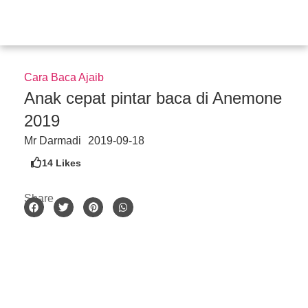
Skip
to
content
Cara Baca Ajaib
Anak cepat pintar baca di Anemone
2019
Mr Darmadi
2019-09-18
14
Likes
Share