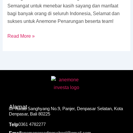
Semangat untuk menebar kasih sayang dan manfaat
bagi banyak orang di seluruh Indonesia, Selamat dan
sukses untuk Anemone Penarungan beserta team!
Read More »
Alamat
Jl. Tukad Sanghyang No.9, Panjer, Denpasar Selatan, Kota
Denpasar, Bali 80225
0361 4782277
Telp
anemonereadingschool@gmail.com