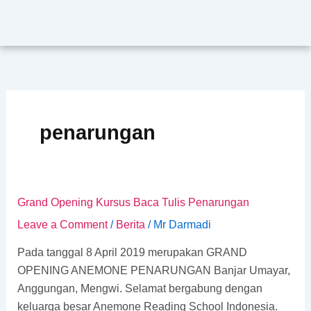
Skip
to
content
penarungan
Grand
Grand Opening Kursus Baca Tulis Penarungan
Opening
Leave a Comment
/
Berita
/
Mr Darmadi
Kursus
Pada tanggal 8 April 2019 merupakan GRAND
Baca
OPENING ANEMONE PENARUNGAN Banjar Umayar,
Tulis
Anggungan, Mengwi. Selamat bergabung dengan
Penarungan
keluarga besar Anemone Reading School Indonesia.