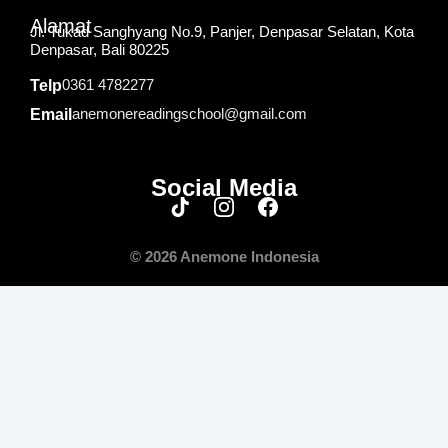
Alamat
Jl. Tukad Sanghyang No.9, Panjer, Denpasar Selatan, Kota
Denpasar, Bali 80225
0361 4782277
Telp
anemonereadingschool@gmail.com
Email
Social Media
© 2026 Anemone Indonesia
HOME
TENTANG KAMI