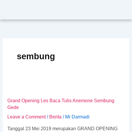
Skip
to
content
sembung
Grand
Opening
Grand Opening Les Baca Tulis Anemone Sembung
Les
Gede
Baca
Tulis
Leave a Comment
/
Berita
/
Mr Darmadi
Anemone
Tanggal 23 Mei 2019 merupakan GRAND OPENING
Sembung