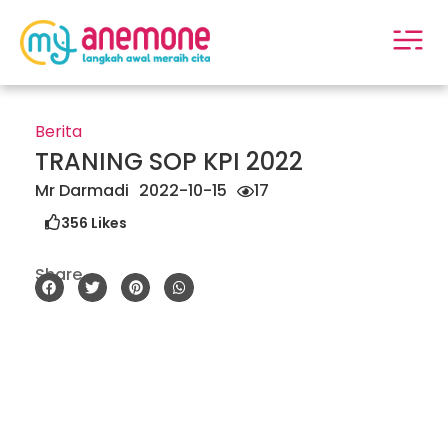
Skip
to
content
Berita
TRANING SOP KPI 2022
Mr Darmadi
2022-10-15
17
356
Likes
Share