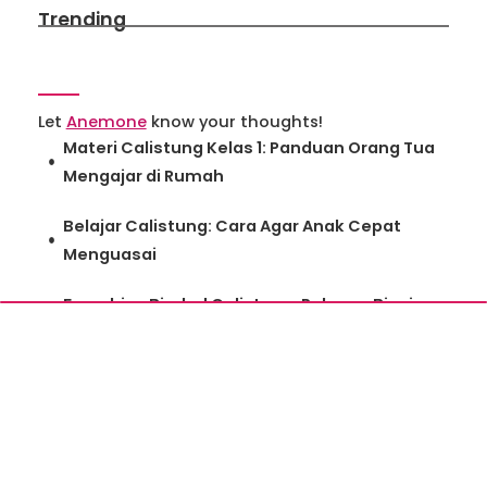
Trending
Let
Anemone
know your thoughts!
Materi Calistung Kelas 1: Panduan Orang Tua
Mengajar di Rumah
Belajar Calistung: Cara Agar Anak Cepat
Menguasai
Franchise Bimbel Calistung: Peluang Bisnis
Pendidikan Paling Dicari 2025