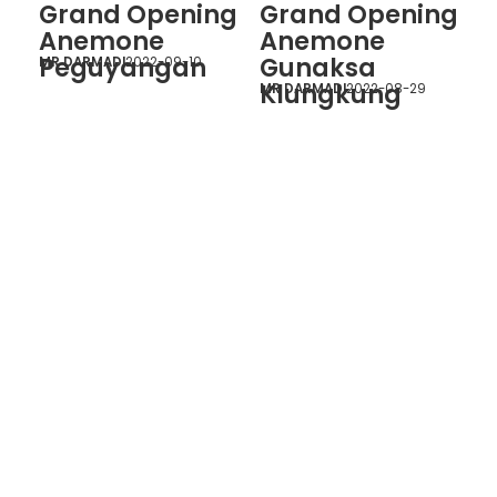
Grand Opening
Grand Opening
Anemone
Anemone
Peguyangan
Gunaksa
MR DARMADI
2022-09-10
Klungkung
MR DARMADI
2022-08-29