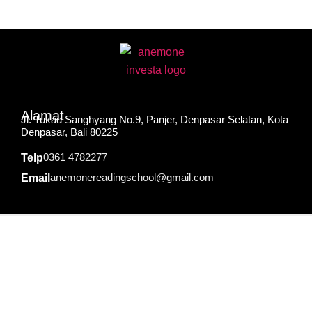
Alamat
Jl. Tukad Sanghyang No.9, Panjer, Denpasar Selatan, Kota
Denpasar, Bali 80225
0361 4782277
Telp
anemonereadingschool@gmail.com
Email
Social Media
© 2026 Anemone Indonesia