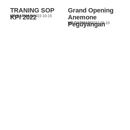
TRANING SOP
Grand Opening
KPI 2022
Anemone
MR DARMADI
2022-10-15
Peguyangan
MR DARMADI
2022-09-10