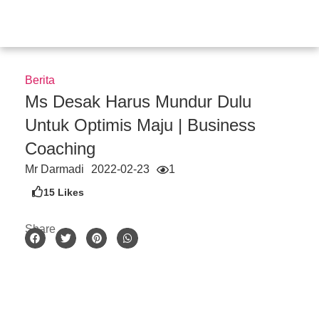
Skip
to
content
Berita
Ms Desak Harus Mundur Dulu
Untuk Optimis Maju | Business
Coaching
Mr Darmadi
2022-02-23
1
15
Likes
Share