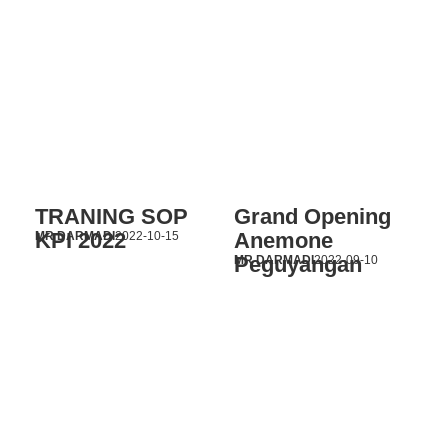
TRANING SOP
Grand Opening
KPI 2022
Anemone
MR DARMADI
2022-10-15
Peguyangan
MR DARMADI
2022-09-10