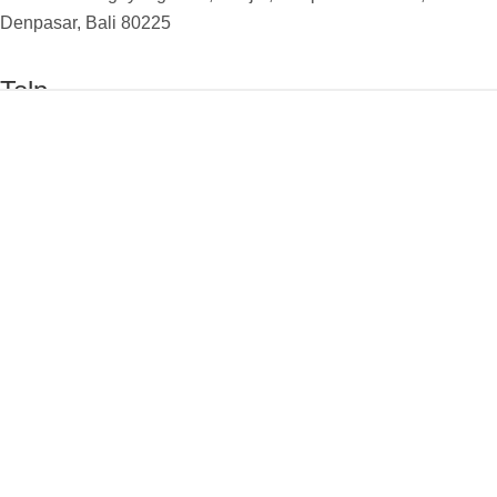
Denpasar, Bali 80225
Telp
0361 4782277
Email
anemonereadingschool@gmail.com
Social Media
© 2026 Anemone Indonesia