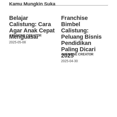
Kamu Mungkin Suka
Belajar
Franchise
Calistung: Cara
Bimbel
Agar Anak Cepat
Calistung:
Menguasai
Peluang Bisnis
ANEMONE CREATOR
Pendidikan
2025-05-08
Paling Dicari
2025
ANEMONE CREATOR
2025-04-30