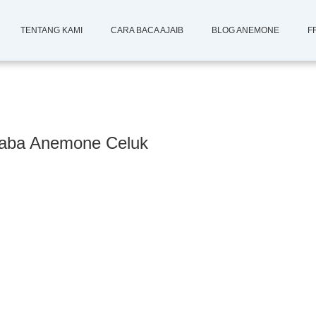
TENTANG KAMI
CARA BACA AJAIB
BLOG ANEMONE
F
laba Anemone Celuk