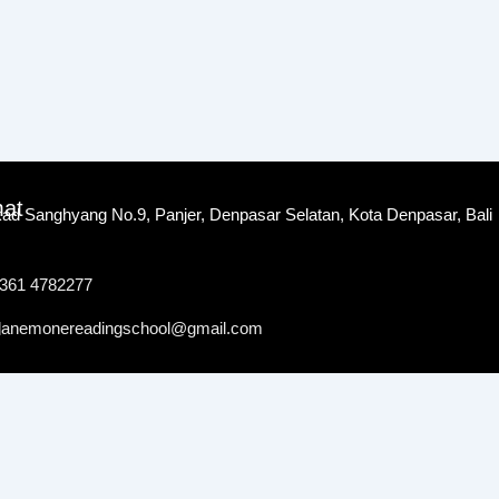
mat
kad Sanghyang No.9, Panjer, Denpasar Selatan, Kota Denpasar, Bali
361 4782277
anemonereadingschool@gmail.com
l