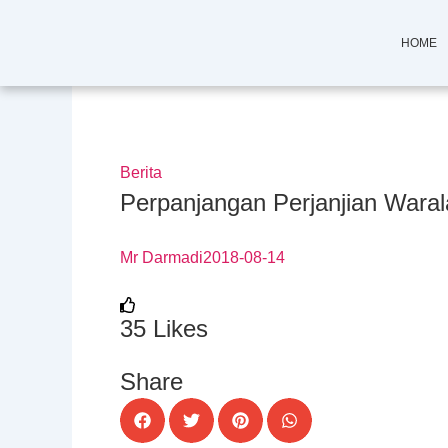
Skip
to
HOME
content
Berita
Perpanjangan Perjanjian Wara
Mr Darmadi
2018-08-14
35
Likes
Share