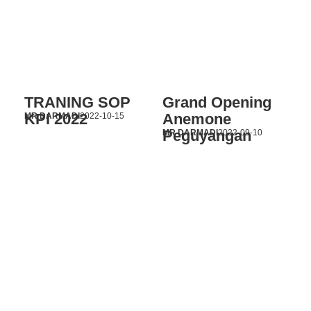
TRANING SOP
Grand Opening
KPI 2022
Anemone
MR DARMADI
2022-10-15
Peguyangan
MR DARMADI
2022-09-10