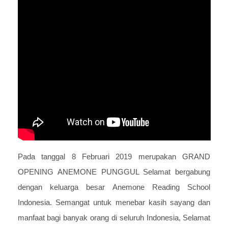
Pada tanggal 8 Februari 2019 merupakan GRAND
OPENING ANEMONE PUNGGUL Selamat bergabung
dengan keluarga besar Anemone Reading School
Indonesia. Semangat untuk menebar kasih sayang dan
manfaat bagi banyak orang di seluruh Indonesia, Selamat