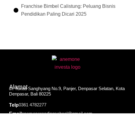
Franchise Bimbel Calistung: Peluang Bisnis
Pendidikan Paling Dicari 2025
Alamat
Jl. Tukad Sanghyang No.9, Panjer, Denpasar Selatan, Kota
Denpasar, Bali 80225
0361 4782277
Telp
anemonereadingschool@gmail.com
Email