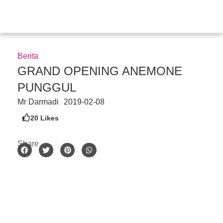
Skip
to
content
Berita
GRAND OPENING ANEMONE
PUNGGUL
Mr Darmadi
2019-02-08
20
Likes
Share