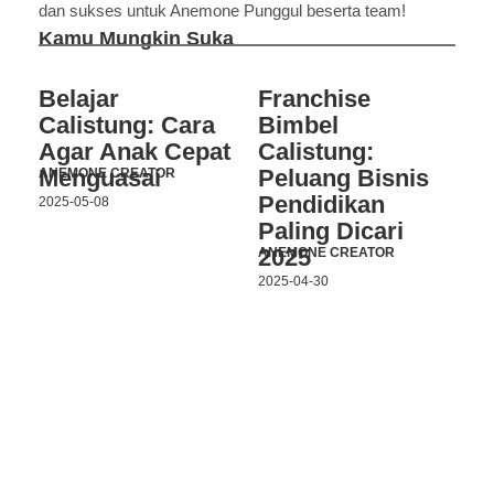
dan sukses untuk Anemone Punggul beserta team!
Kamu Mungkin Suka
Belajar
Franchise
Calistung: Cara
Bimbel
Agar Anak Cepat
Calistung:
Menguasai
Peluang Bisnis
ANEMONE CREATOR
Pendidikan
2025-05-08
Paling Dicari
2025
ANEMONE CREATOR
2025-04-30