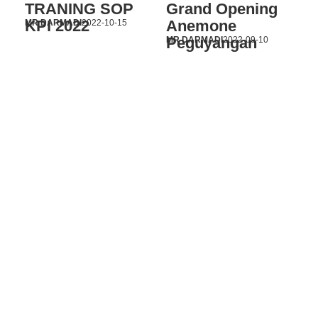
TRANING SOP
Grand Opening
KPI 2022
Anemone
MR DARMADI
2022-10-15
Peguyangan
MR DARMADI
2022-09-10