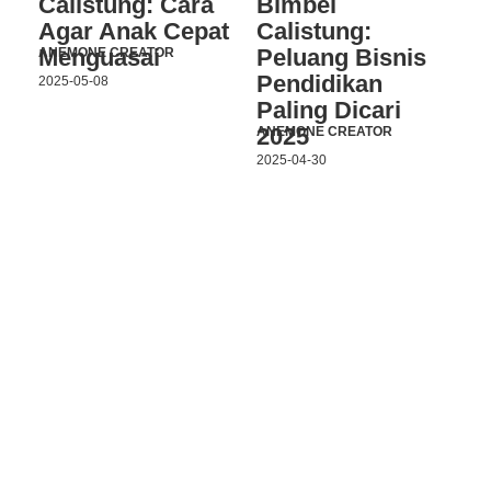
Calistung: Cara
Bimbel
Agar Anak Cepat
Calistung:
Menguasai
Peluang Bisnis
ANEMONE CREATOR
Pendidikan
2025-05-08
Paling Dicari
2025
ANEMONE CREATOR
2025-04-30