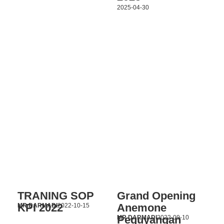
2025-04-30
TRANING SOP
Grand Opening
KPI 2022
Anemone
MR DARMADI
2022-10-15
Peguyangan
MR DARMADI
2022-09-10