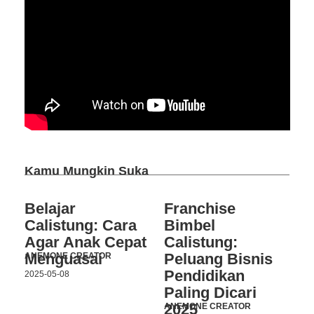
Kamu Mungkin Suka
Belajar
Franchise
Calistung: Cara
Bimbel
Agar Anak Cepat
Calistung:
Menguasai
Peluang Bisnis
ANEMONE CREATOR
Pendidikan
2025-05-08
Paling Dicari
2025
ANEMONE CREATOR