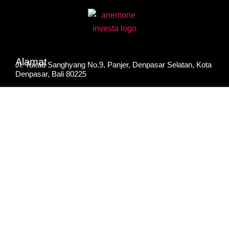
Alamat
Jl. Tukad Sanghyang No.9, Panjer, Denpasar Selatan, Kota
Denpasar, Bali 80225
0361 4782277
Telp
anemonereadingschool@gmail.com
Email
Social Media
© 2026 Anemone Indonesia