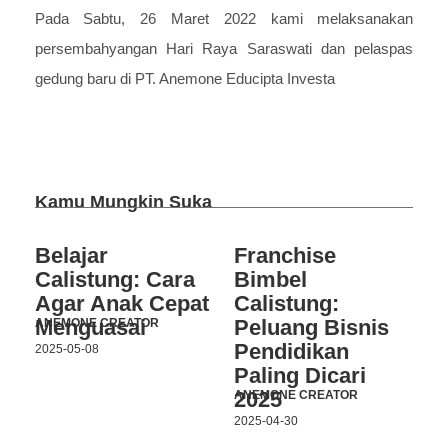
Pada Sabtu, 26 Maret 2022 kami melaksanakan
persembahyangan Hari Raya Saraswati dan pelaspas
gedung baru di PT. Anemone Educipta Investa
Kamu Mungkin Suka
Belajar
Franchise
Calistung: Cara
Bimbel
Agar Anak Cepat
Calistung:
Menguasai
Peluang Bisnis
ANEMONE CREATOR
Pendidikan
2025-05-08
Paling Dicari
2025
ANEMONE CREATOR
2025-04-30