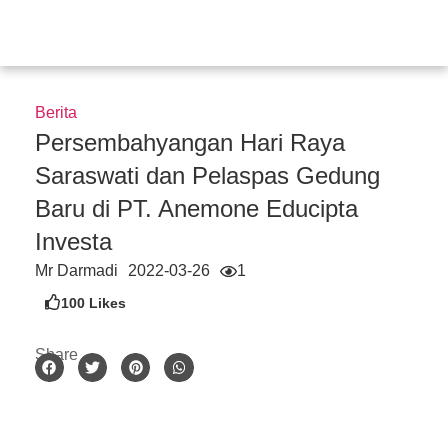
Skip
to
content
Berita
Persembahyangan Hari Raya
Saraswati dan Pelaspas Gedung
Baru di PT. Anemone Educipta
Investa
Mr Darmadi
2022-03-26
1
100
Likes
Share