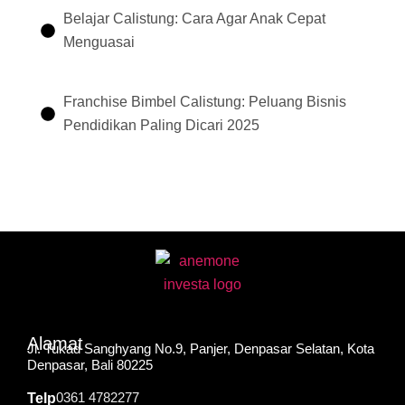
Belajar Calistung: Cara Agar Anak Cepat
Menguasai
Franchise Bimbel Calistung: Peluang Bisnis
Pendidikan Paling Dicari 2025
Alamat
Jl. Tukad Sanghyang No.9, Panjer, Denpasar Selatan, Kota
Denpasar, Bali 80225
0361 4782277
Telp