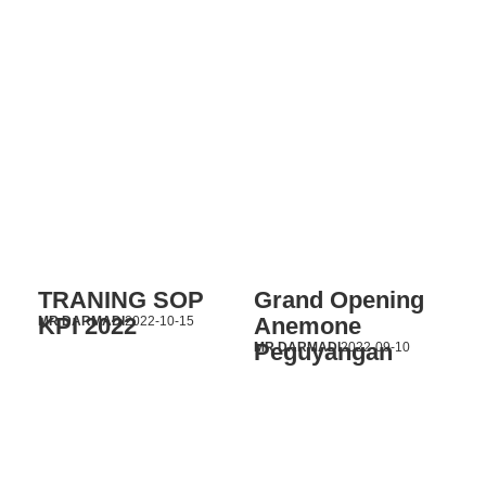
TRANING SOP
Grand Opening
KPI 2022
Anemone
MR DARMADI
2022-10-15
Peguyangan
MR DARMADI
2022-09-10