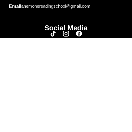
anemonereadingschool@gmail.com
Email
Social Media
© 2026 Anemone Indonesia
Home
Tentang Kami
Cara Baca Ajaib
Blog Anemone