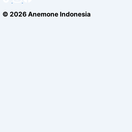
© 2026 Anemone Indonesia
Home
Tentang Kami
Cara Baca Ajaib
Blog Anemone
Franchise
Lokasi Outlet
Kontak
FAQ
Home
Tentang Kami
Cara Baca Ajaib